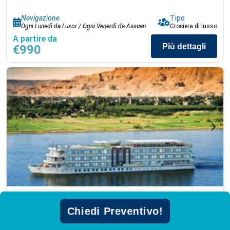
Navigazione
Tipo
Ogni Lunedì da Luxor / Ogni Venerdì da Assuan
Crociera di lusso
A partire da
Più dettagli
€990
Crociera sul Nilo Privata (Luxury Historia)
Chiedi Preventivo!
WIFI
TV
e altri