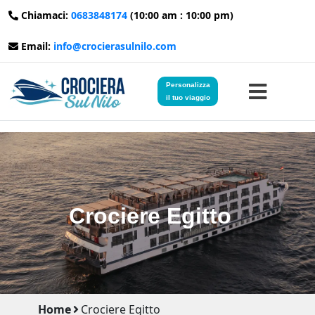
Chiamaci:
0683848174
(10:00 am : 10:00 pm)
Email:
info@crocierasulnilo.com
Personalizza
il tuo viaggio
Home
Viaggi in Egitto
Crociere Egitto
Crociere sul Nilo
Viaggi in Giordania
Blog
Home
Crociere Egitto