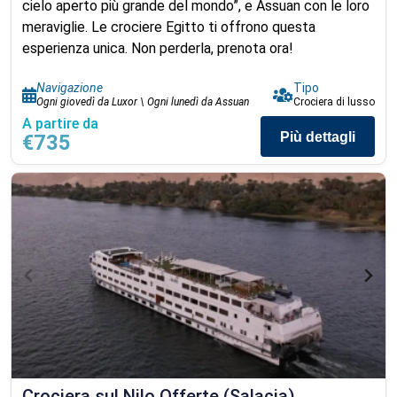
cielo aperto più grande del mondo”, e Assuan con le loro
meraviglie. Le crociere Egitto ti offrono questa
esperienza unica. Non perderla, prenota ora!
Navigazione
Tipo
Ogni giovedì da Luxor \ Ogni lunedì da Assuan
Crociera di lusso
A partire da
Più dettagli
€735
Crociera sul Nilo Offerte (Salacia)