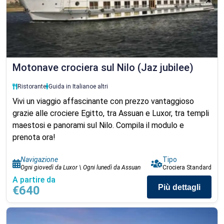
Motonave crociera sul Nilo (Jaz jubilee)
Ristorante
Guida in Italiano
e altri
Vivi un viaggio affascinante con prezzo vantaggioso
grazie alle crociere Egitto, tra Assuan e Luxor, tra templi
maestosi e panorami sul Nilo. Compila il modulo e
prenota ora!
Navigazione
Tipo
Ogni giovedì da Luxor \ Ogni lunedì da Assuan
Crociera Standard
A partire da
Più dettagli
€640