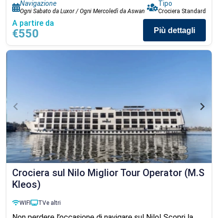
Navigazione
Tipo
Ogni Sabato da Luxor / Ogni Mercoledì da Aswan
Crociera Standard
A partire da
Più dettagli
€550
Crociera sul Nilo Miglior Tour Operator (M.S
Kleos)
WIFI
TV
e altri
Non perdere l’occasione di navigare sul Nilo! Scopri la